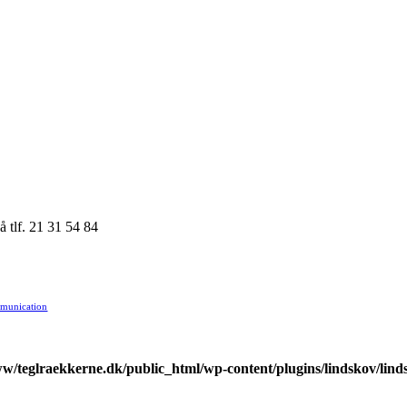
 tlf. 21 31 54 84
munication
w/teglraekkerne.dk/public_html/wp-content/plugins/lindskov/lind