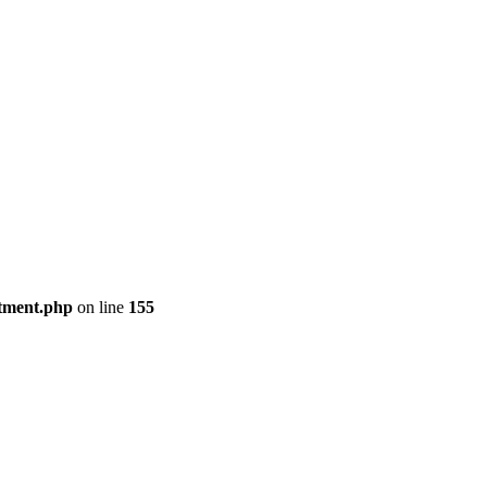
rtment.php
on line
155