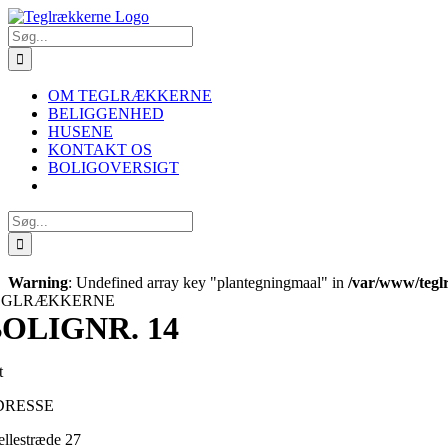
Skip
to
Søg
content
efter:
OM TEGLRÆKKERNE
BELIGGENHED
HUSENE
KONTAKT OS
BOLIGOVERSIGT
Søg
efter:
Warning
: Undefined array key "plantegningmaal" in
/var/www/tegl
EGLRÆKKERNE
OLIGNR. 14
t
DRESSE
ellestræde 27