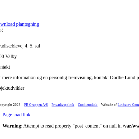
wnload plantegning
lg
adisæblevej 4, 5. sal
00 Valby
ntakt
r mere information og en personlig fremvisning, kontakt Dorthe Lund på
ojektudvikler
opyright 2023 –
FB Gruppen A/S
–
Privatlivspolitik
–
Cookiepolitik
– Webside af
Lindskov Com
Page load link
Warning
: Attempt to read property "post_content" on null in
/var/ww
Go
to